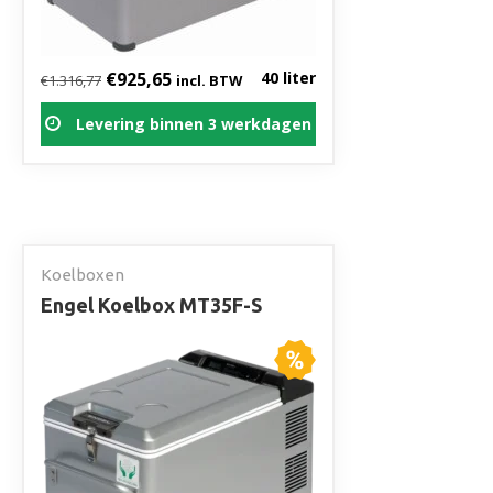
Oorspronkelijke prijs was: €1.316,77.
Huidige prijs is: €925,65.
€
925,65
40 liter
€
1.316,77
incl. BTW
Levering binnen 3 werkdagen
Koelboxen
Engel Koelbox MT35F-S