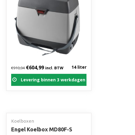
Oorspronkelijke prijs was: €910,04.
Huidige prijs is: €604,99.
€
604,99
14 liter
€
910,04
incl. BTW
Levering binnen 3 werkdagen
Koelboxen
Engel Koelbox MD80F-S