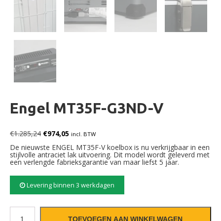
Engel MT35F-G3ND-V
Oorspronkelijke prijs was: €1.285,24.
Huidige prijs is: €974,05.
€
1.285,24
€
974,05
incl. BTW
De nieuwste ENGEL MT35F-V koelbox is nu verkrijgbaar in een
stijlvolle antraciet lak uitvoering. Dit model wordt geleverd met
een verlengde fabrieksgarantie van maar liefst 5 jaar.
Levering binnen 3 werkdagen
Engel MT35F-G3ND-V aantal
TOEVOEGEN AAN WINKELWAGEN