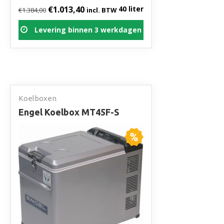
Oorspronkelijke prijs was: €1.384,00.
Huidige prijs is: €1.013,40.
€
1.013,40
40 liter
€
1.384,00
incl. BTW
Levering binnen 3 werkdagen
Koelboxen
Engel Koelbox MT45F-S