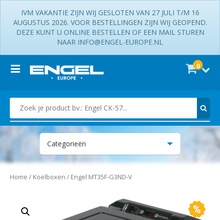
IVM VAKANTIE ZIJN WIJ GESLOTEN VAN 27 JULI T/M 16
AUGUSTUS 2026. VOOR BESTELLINGEN ZIJN WIJ GEOPEND.
DEZE KUNT U ONLINE BESTELLEN OF EEN MAIL STUREN
NAAR INFO@ENGEL-EUROPE.NL
0
Zoek je product bv.: Engel CK-57...
Categorieën
Accessoires
Home
/
Koelboxen
/ Engel MT35F-G3ND-V
Koelboxen
Koelkasten