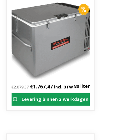
Oorspronkelijke prijs was: €2.079,37.
Huidige prijs is: €1.767,47.
€
1.767,47
80 liter
€
2.079,37
incl. BTW
Levering binnen 3 werkdagen