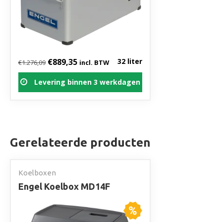
Oorspronkelijke prijs was: €1.276,09.
Huidige prijs is: €889,35.
€
889,35
32 liter
€
1.276,09
incl. BTW
Levering binnen 3 werkdagen
Gerelateerde producten
Koelboxen
Engel Koelbox MD14F