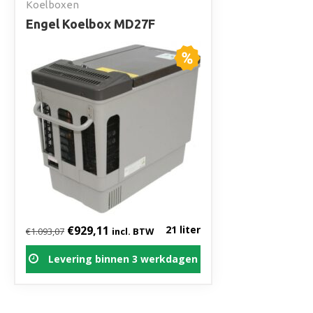
Koelboxen
Engel Koelbox MD27F
Oorspronkelijke prijs was: €1.093,07.
Huidige prijs is: €929,11.
€
929,11
21 liter
€
1.093,07
incl. BTW
Levering binnen 3 werkdagen