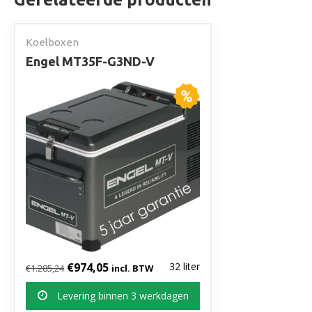
Koelboxen
Engel MT35F-G3ND-V
Oorspronkelijke prijs was: €1.285,24.
Huidige prijs is: €974,05.
€
974,05
32 liter
€
1.285,24
incl. BTW
Levering binnen 3 werkdagen