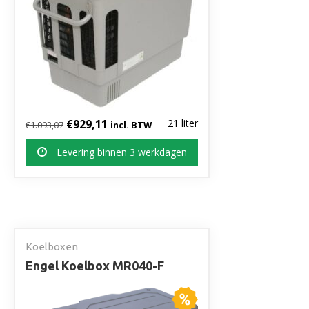
Oorspronkelijke prijs was: €1.093,07.
Huidige prijs is: €929,11.
€
929,11
21 liter
€
1.093,07
incl. BTW
Levering binnen 3 werkdagen
Koelboxen
Engel Koelbox MR040-F