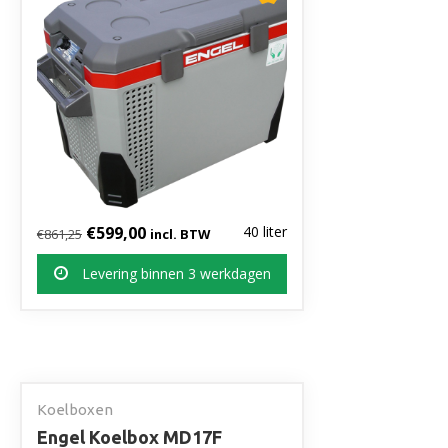
Oorspronkelijke prijs was: €861,25.
Huidige prijs is: €599,00.
€
599,00
40 liter
€
861,25
incl. BTW
Levering binnen 3 werkdagen
Koelboxen
Engel Koelbox MD17F