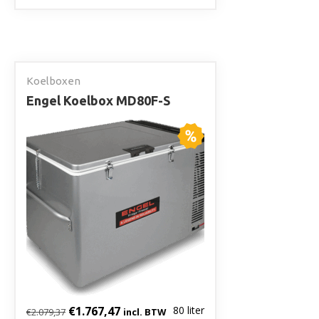
Koelboxen
Engel Koelbox MD80F-S
Oorspronkelijke prijs was: €2.079,37.
Huidige prijs is: €1.767,47.
€
1.767,47
80 liter
€
2.079,37
incl. BTW