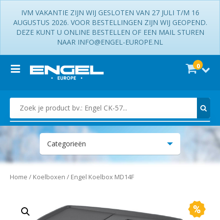
IVM VAKANTIE ZIJN WIJ GESLOTEN VAN 27 JULI T/M 16
AUGUSTUS 2026. VOOR BESTELLINGEN ZIJN WIJ GEOPEND.
DEZE KUNT U ONLINE BESTELLEN OF EEN MAIL STUREN
NAAR INFO@ENGEL-EUROPE.NL
0
Zoek je product bv.: Engel CK-57...
Categorieën
Accessoires
Home
/
Koelboxen
/ Engel Koelbox MD14F
Koelboxen
Koelkasten