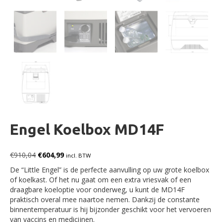
Engel Koelbox MD14F
Oorspronkelijke prijs was: €910,04.
Huidige prijs is: €604,99.
€
910,04
€
604,99
incl. BTW
De “Little Engel” is de perfecte aanvulling op uw grote koelbox
of koelkast. Of het nu gaat om een ​​extra vriesvak of een
draagbare koeloptie voor onderweg, u kunt de MD14F
praktisch overal mee naartoe nemen. Dankzij de constante
binnentemperatuur is hij bijzonder geschikt voor het vervoeren
van vaccins en medicijnen.